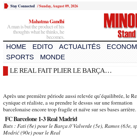
Stay Connected
/
Sunday, August 09, 2026
Mahatma Gandhi
A man is but the product of his
thoughts what he thinks, he
becomes.
HOME
EDITO
ACTUALITÉS
ECONOM
SPORTS
MONDE
LE REAL FAIT PLIER LE BARÇA…
Après une première période aussi relevée qu’équilibrée, le Re
cynique et réaliste, a su prendre le dessus sur une formation
barcelonaise encore trop fragile et naïve sur ses bases arrière.
FC Barcelone 1-3 Real Madrid
Buts : Fati (8
e
) pour le Barça // Valverde (5
e
), Ramos (63
e
, s
Modrić (90
e
) pour le Real