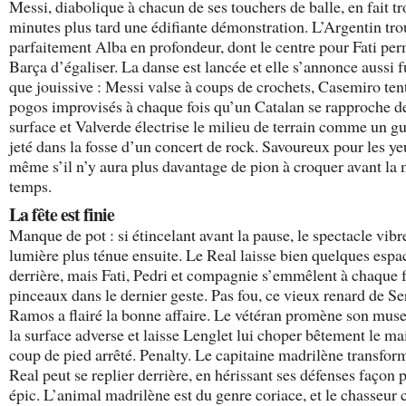
Messi, diabolique à chacun de ses touchers de balle, en fait tr
minutes plus tard une édifiante démonstration. L’Argentin tr
parfaitement Alba en profondeur, dont le centre pour Fati per
Barça d’égaliser. La danse est lancée et elle s’annonce aussi 
que jouissive : Messi valse à coups de crochets, Casemiro ten
pogos improvisés à chaque fois qu’un Catalan se rapproche d
surface et Valverde électrise le milieu de terrain comme un gu
jeté dans la fosse d’un concert de rock. Savoureux pour les ye
même s’il n’y aura plus davantage de pion à croquer avant la 
temps.
La fête est finie
Manque de pot : si étincelant avant la pause, le spectacle vib
lumière plus ténue ensuite. Le Real laisse bien quelques espa
derrière, mais Fati, Pedri et compagnie s’emmêlent à chaque f
pinceaux dans le dernier geste. Pas fou, ce vieux renard de Se
Ramos a flairé la bonne affaire. Le vétéran promène son mus
la surface adverse et laisse Lenglet lui choper bêtement le mai
coup de pied arrêté. Penalty. Le capitaine madrilène transform
Real peut se replier derrière, en hérissant ses défenses façon 
épic. L’animal madrilène est du genre coriace, et le chasseur 