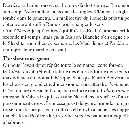
Derrière sa barbe rousse, cet homme-là doit sourire. Il a enco
son coup. Avec malice, mais dans les règles. Clément Lenglet
tombé dans le panneau. Un maillot tiré du Français puis un p
obtenu auront suffi à Ramos pour changer le sens
d’un
Clásico
jusqu’ici très équilibré. Le Real n’aura pas brill
seconde mi-temps, mais ça, la Maison-Blanche s’en cogne : b
le Shakhtar en milieu de semaine, les Madrilènes et Zinédine
ont repris leur marche en avant.
The show must go on
On nous l’avait dit et répété toute la semaine : cette fois-ci,
le
Clásico
avait rétréci, victime des états de forme déficients
mastodontes du football ibérique. Sauf que Karim Benzema a
les choses en grand et redimensionne sans attendre l’évèneme
la 5
e
minute de jeu, le Français fixe l’axe central
blaugrana
e
transmet à Valverde, qui assassine Neto dans la surface d’un t
puissamment croisé. Le message est du genre limpide : un gr
ne se transforme pas en un clin d’œil en vin à tacher les nappe
match-là va décoller vite, très vite, vers les hauteurs auxquell
a habitués.