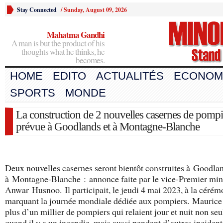
Stay Connected
/
Sunday, August 09, 2026
Mahatma Gandhi
A man is but the product of his
thoughts what he thinks, he
becomes.
HOME
EDITO
ACTUALITÉS
ECONOM
SPORTS
MONDE
La construction de 2 nouvelles casernes de pompi
prévue à Goodlands et à Montagne-Blanche
Deux nouvelles casernes seront bientôt construites à Goodla
à Montagne-Blanche : annonce faite par le vice-Premier mini
Anwar Husnoo. Il participait, le jeudi 4 mai 2023, à la cérém
marquant la journée mondiale dédiée aux pompiers. Mauric
plus d’un millier de pompiers qui relaient jour et nuit non se
quand il y a un incendie, mais aussi pendant d’autres incident