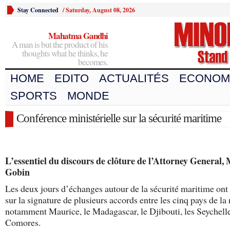
Stay Connected
/
Saturday, August 08, 2026
Mahatma Gandhi
A man is but the product of his
thoughts what he thinks, he
becomes.
HOME
EDITO
ACTUALITÉS
ECONOM
SPORTS
MONDE
Conférence ministérielle sur la sécurité maritime
L’essentiel du discours de clôture de l’Attorney General,
Gobin
Les deux jours d’échanges autour de la sécurité maritime ont
sur la signature de plusieurs accords entre les cinq pays de la 
notamment Maurice, le Madagascar, le Djibouti, les Seychelle
Comores.