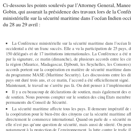
Ci-dessous les points soulevés par l’Attorney General, Mane
Gobin, qui assurait la présidence des travaux lors de la Conf
ministérielle sur la sécurité maritime dans l’océan Indien occ
du 28 au 29 avril :
La Conférence ministérielle sur la sécurité maritime dans l’océan I
occidental a été un franc succès. Elle a vu la participation de 25 pays, d
150 délégués et de 17 institutions internationales. La Conférence a été
par la signature, ce matin (dimanche), de plusieurs accords entre les ci
la région (Maurice, Madagascar, Djibouti, les Seychelles, les Comores)
accords portent sur la coopération en matière de sécurité maritime dans
du programme MASE (Maritime Security). Les discussions entre les dif
pays ont duré trois ans, et ce matin, l’accord a été officiellement signé.
Maintenant, le travail ne s’arrête pas là. On doit penser à l’implémentat
Il y a eu beaucoup de déclarations de soutien, mais également des 
de soutien. Nous pouvons compter sur le soutien des cinq Etats membre
permanents du Conseil de Sécurité.
La sécurité maritime affecte tous les pays. Il demeure impératif de 
la coopération pour le bien-être des citoyens car la sécurité maritime af
directement le commerce international. Quand on parle de « sécurité m
elle n’est pas qu’une question de sécurité, mais aussi de sûreté. On pen
notamment à la protection de l’environnement, la lutte contre le trafic il