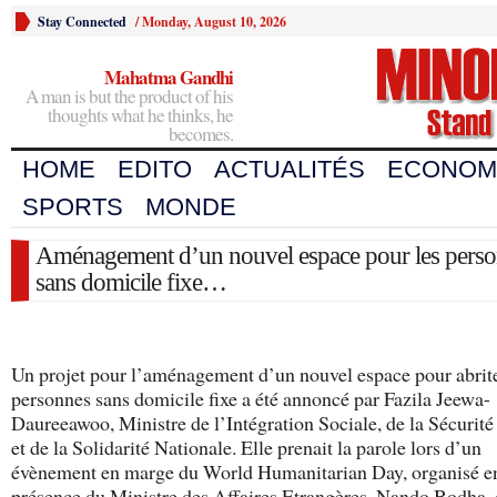
Stay Connected
/
Monday, August 10, 2026
Mahatma Gandhi
A man is but the product of his
thoughts what he thinks, he
becomes.
HOME
EDITO
ACTUALITÉS
ECONOM
SPORTS
MONDE
Aménagement d’un nouvel espace pour les pers
sans domicile fixe…
Un projet pour l’aménagement d’un nouvel espace pour abrite
personnes sans domicile fixe a été annoncé par Fazila Jeewa-
Daureeawoo, Ministre de l’Intégration Sociale, de la Sécurité
et de la Solidarité Nationale. Elle prenait la parole lors d’un
évènement en marge du World Humanitarian Day, organisé e
présence du Ministre des Affaires Etrangères, Nando Bodha, 