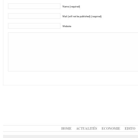
Name (required)
Mail (will not be published) (required)
Website
HOME
ACTUALITÉS
ECONOMIE
EDITO