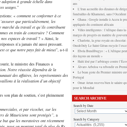
e adoption à grande échelle dans
ans
ces usages.
”
L’Iran accueille des dizaines de dirig
funérailles de Khamenei, sans l’Occident
uestions: «
comment se conformer à ce
Ghana : Google installe à Accra le pr
’assurer que particulièrement, les
appliquée du continent africain
e marché du travail et qu’ils contribuent
Villes intelligentes : l’Afrique dans la
mmes en train de construire ? Comment
marges de progrès en matière de gouver
s nos espaces de travail
? » Ainsi, le
Charlotte, la grue royale en chocola
réponses n’a jamais été aussi pressant.
One&Only Le Saint Géran recycle l’exce
st ce que notre pays fait de mieux
”, a-t-il
Ebola Bundibugyo : « L’Afrique peut
des leçons au monde »
Haïti lésé par l’arbitrage contre l’Éco
ourir, le ministre des Finances a
Álvaro Arbeloa va rebondir en Premi
tion. Notre réussite dépendra de la
Le beau geste du Premier ministre env
unauté des affaires, les représentants des
Portugal
availlons à la réalisation d’un objectif
Omar Artan recevra bien le salaire qu’
pour le Mondial
rs son plan de soutien, s’est pleinement
SEARCH ARCHIVE
Search by Date
merciales, et par ricochet, sur les
iers de Mauriciens sont protégés”,
a
Search by Category
ce but que les moratoires ont récemment
née, pour un montant total de plus de Rs