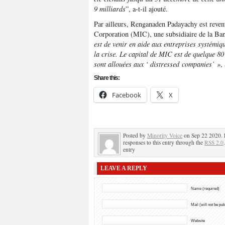
9 milliards
”, a-t-il ajouté.
Par ailleurs, Renganaden Padayachy est reven
Corporation (MIC), une subsidiaire de la B
est de venir en aide aux entreprises systémiq
la crise. Le capital de MIC est de quelque 80
sont allouées aux ‘ distressed companies’ »
,
Share this:
Facebook
X
Posted by
Minority Voice
on Sep 22 2020. 
responses to this entry through the
RSS 2.0
entry
LEAVE A REPLY
Name (required)
Mail (will not be pu
Website