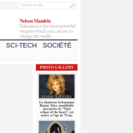
Nelson Mandela
Education is the most powerful
weapon which you can use to
change the world.
SCI-TECH
SOCIÉTÉ
PHOTO GALLERY
La chanteuse britannique
Bonnie Tyler, inoubliable
interprète de “Total
eclipse of the heart”, est
morte à l’âge de 75 ans