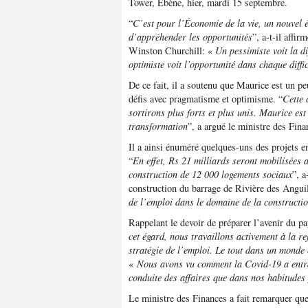
Tower, Ebène, hier, mardi 15 septembre.
“
C’est pour l’Économie de la vie, un nouvel é
d’appréhender les opportunités
”, a-t-il affir
Winston Churchill: «
Un pessimiste voit la d
optimiste voit l’opportunité dans chaque diffic
De ce fait, il a soutenu que Maurice est un peu
défis avec pragmatisme et optimisme. “
Cette 
sortirons plus forts et plus unis. Maurice est 
transformation
”, a argué le ministre des Fina
Il a ainsi énuméré quelques-uns des projets en
“
En effet, Rs 21 milliards seront mobilisées
construction de 12 000 logements sociaux
”, a
construction du barrage de Rivière des Anguil
de l’emploi dans le domaine de la constructi
Rappelant le devoir de préparer l’avenir du 
cet égard, nous travaillons activement à la re
stratégie de l’emploi. Le tout dans un monde 
«
Nous avons vu comment la Covid-19 a entra
conduite des affaires que dans nos habitudes
Le ministre des Finances a fait remarquer que 