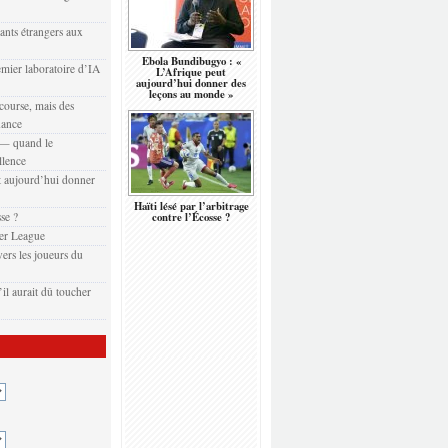
eants étrangers aux
Ebola Bundibugyo : «
emier laboratoire d’IA
L’Afrique peut
aujourd’hui donner des
leçons au monde »
 course, mais des
nance
t — quand le
llence
 aujourd’hui donner
Haïti lésé par l’arbitrage
sse ?
contre l’Écosse ?
er League
ers les joueurs du
il aurait dû toucher