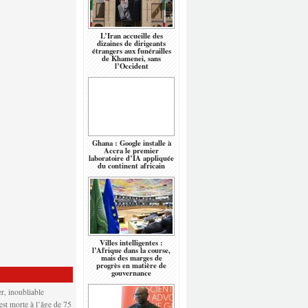
L’Iran accueille des
dizaines de dirigeants
étrangers aux funérailles
de Khamenei, sans
l’Occident
Ghana : Google installe à
Accra le premier
laboratoire d’IA appliquée
du continent africain
Villes intelligentes :
l’Afrique dans la course,
mais des marges de
progrès en matière de
gouvernance
r, inoubliable
 est morte à l’âge de 75