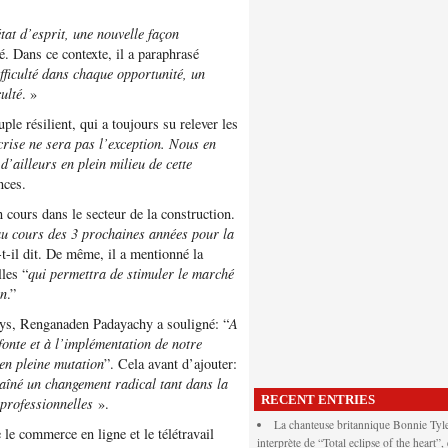
tat d’esprit, une nouvelle façon
mé. Dans ce contexte, il a paraphrasé
ifficulté dans chaque opportunité, un
ulté
. »
ple résilient, qui a toujours su relever les
crise ne sera pas l’exception. Nous en
d’ailleurs en plein milieu de cette
nces.
 cours dans le secteur de la construction.
 au cours des 3 prochaines années pour la
-t-il dit. De même, il a mentionné la
les “
qui permettra de stimuler le marché
on
.”
pays, Renganaden Padayachy a souligné: “
A
fonte et à l’implémentation de notre
en pleine mutation
”. Cela avant d’ajouter:
îné un changement radical tant dans la
RECENT ENTRIES
 professionnelles
».
La chanteuse britannique Bonnie Tyle
le commerce en ligne et le télétravail
interprète de “Total eclipse of the heart”,