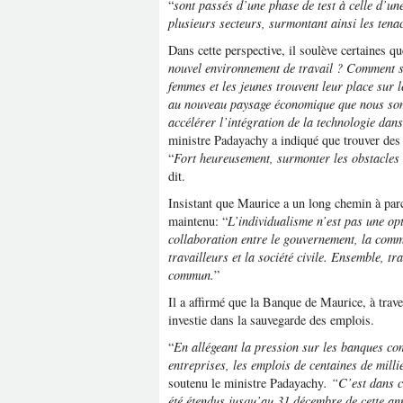
“
sont passés d’une phase de test à celle d’un
plusieurs secteurs, surmontant ainsi les tena
Dans cette perspective, il soulève certaines q
nouvel environnement de travail ? Comment s
femmes et les jeunes trouvent leur place sur l
au nouveau paysage économique que nous so
accélérer l’intégration de la technologie dan
ministre Padayachy a indiqué que trouver des 
“
Fort heureusement, surmonter les obstacles e
dit.
Insistant que Maurice a un long chemin à parc
maintenu: “
L’individualisme n’est pas une op
collaboration entre le gouvernement, la comm
travailleurs et la société civile. Ensemble, tr
commun.
”
Il a affirmé que la Banque de Maurice, à trave
investie dans la sauvegarde des emplois.
“
En allégeant la pression sur les banques com
entreprises, les emplois de centaines de mill
soutenu le ministre Padayachy
. “C’est dans 
été étendus jusqu’au 31 décembre de cette an