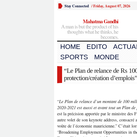
Stay Connected
/
Friday, August 07, 2026
Mahatma Gandhi
A man is but the product of his
thoughts what he thinks, he
becomes.
HOME
EDITO
ACTUA
SPORTS
MONDE
“Le Plan de relance de Rs 100
protection/création d’emploi
“
Le Plan de relance d’un montant de 100 mill
2020-2021 est aussi et avant tout un Plan de 
est la précision apportée par le ministre de
autre volet de son keynote address, consacré au
voûte de l’économie mauricienne.” C’était lors
‘Broadening Employment Opportunities in the 