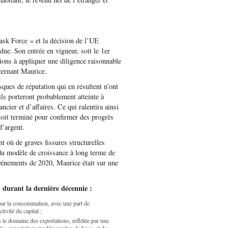
ask Force » et la décision de l’UE
ndue. Son entrée en vigueur, soit le 1er
tions à appliquer une diligence raisonnable
ncernant Maurice.
sques de réputation qui en résultent n’ont
 ils porteront probablement atteinte à
ancier et d’affaires. Ce qui ralentira ainsi
soit terminé pour confirmer des progrès
d’argent.
 où de graves fissures structurelles
du modèle de croissance à long terme de
vénements de 2020, Maurice était sur une
 durant la dernière décennie :
 par la consommation, avec une part de
tivité du capital ;
 le domaine des exportations, reflétée par une