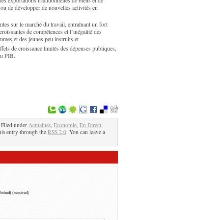
s exportations traditionnelles de biens et de
 ou de développer de nouvelles activités en
ntes sur le marché du travail, entraînant un fort
croissantes de compétences et l’inégalité des
emmes et des jeunes peu instruits et
ffets de croissance limités des dépenses publiques,
au PIB.
Filed under
Actualités
,
Economie
,
En Direct
,
his entry through the
RSS 2.0
. You can leave a
blished) (required)