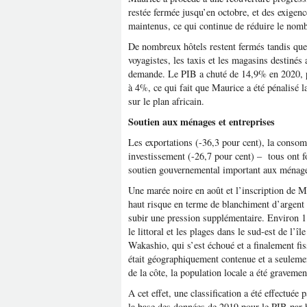
restée fermée jusqu’en octobre, et des exigenc
maintenus, ce qui continue de réduire le nomb
De nombreux hôtels restent fermés tandis que 
voyagistes, les taxis et les magasins destinés 
demande. Le PIB a chuté de 14,9% en 2020, pa
à 4%, ce qui fait que Maurice a été pénalisé 
sur le plan africain.
Soutien aux ménages et entreprises
Les exportations (-36,3 pour cent), la conso
investissement (-26,7 pour cent) – tous ont 
soutien gouvernemental important aux ménages
Une marée noire en août et l’inscription de Ma
haut risque en terme de blanchiment d’argent
subir une pression supplémentaire. Environ 1
le littoral et les plages dans le sud-est de l’
Wakashio, qui s’est échoué et a finalement fis
était géographiquement contenue et a seulemen
de la côte, la population locale a été gravemen
A cet effet, une classification a été effectuée
la base des données de 2019 pour le PIB par ha