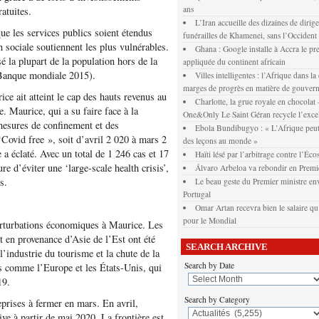
ans
ratuites.
L’Iran accueille des dizaines de dirig
que les services publics soient étendus
funérailles de Khamenei, sans l’Occident
 sociale soutiennent les plus vulnérables.
Ghana : Google installe à Accra le pr
 la plupart de la population hors de la
appliquée du continent africain
(Banque mondiale 2015).
Villes intelligentes : l’Afrique dans la
marges de progrès en matière de gouver
ice ait atteint le cap des hauts revenus au
Charlotte, la grue royale en chocola
. Maurice, qui a su faire face à la
One&Only Le Saint Géran recycle l’exce
mesures de confinement et des
Ebola Bundibugyo : « L’Afrique peut
‘Covid free », soit d’avril 2 020 à mars 2
des leçons au monde »
 éclaté. Avec un total de 1 246 cas et 17
Haïti lésé par l’arbitrage contre l’Éco
e d’éviter une ‘large-scale health crisis’,
Álvaro Arbeloa va rebondir en Premi
s.
Le beau geste du Premier ministre env
Portugal
Omar Artan recevra bien le salaire qu’
pour le Mondial
rturbations économiques à Maurice. Les
 en provenance d’Asie de l’Est ont été
SEARCH ARCHIVE
’industrie du tourisme et la chute de la
Search by Date
s comme l’Europe et les États-Unis, qui
19.
Search by Category
eprises à fermer en mars. En avril,
ve à partir de mai 2020. La frontière est