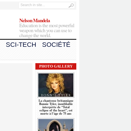
Nelson Mandela
Education is the most powerful
weapon which you can use to
change the world.
SCI-TECH
SOCIÉTÉ
PHOTO GALLERY
La chanteuse britannique
Bonnie Tyler, inoubliable
interprète de “Total
eclipse of the heart”, est
morte à l’âge de 75 ans