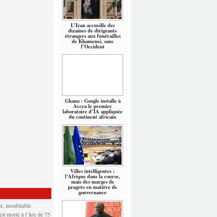
L’Iran accueille des
dizaines de dirigeants
étrangers aux funérailles
de Khamenei, sans
l’Occident
Ghana : Google installe à
Accra le premier
laboratoire d’IA appliquée
du continent africain
Villes intelligentes :
l’Afrique dans la course,
mais des marges de
progrès en matière de
gouvernance
r, inoubliable
 est morte à l’âge de 75