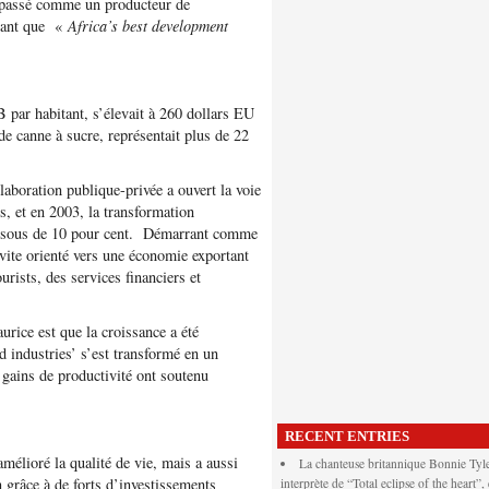
e passé comme un producteur de
 tant que «
Africa’s best
development
par habitant, s’élevait à 260 dollars EU
 de canne à sucre, représentait plus de 22
aboration publique-privée a ouvert la voie
is, et en 2003, la transformation
essous de 10 pour cent. Démarrant comme
vite orienté vers une économie exportant
ourists, des services financiers et
rice est que la croissance a été
d industries’ s’est transformé en un
 gains de productivité ont soutenu
RECENT ENTRIES
élioré la qualité de vie, mais a aussi
La chanteuse britannique Bonnie Tyle
 grâce à de forts d’investissements
interprète de “Total eclipse of the heart”,