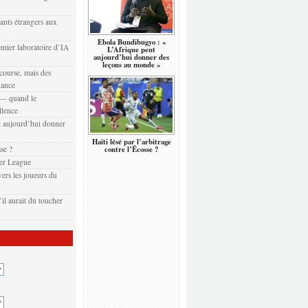
eants étrangers aux
Ebola Bundibugyo : «
emier laboratoire d’IA
L’Afrique peut
aujourd’hui donner des
leçons au monde »
 course, mais des
nance
t — quand le
llence
 aujourd’hui donner
Haïti lésé par l’arbitrage
sse ?
contre l’Écosse ?
er League
ers les joueurs du
il aurait dû toucher