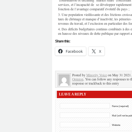
‘combinaison of declining market share’ concernant le
services, et l’incapacité de se développer rapidement
fonction de l’avantage comparatif évolutif du pays ;
Une population vieillissante et des frictions croissa
taux de chômage et manque d’inactivité, les pénuries 
revenus du travail, et l’exclusion en particulier des f
Des déficits budgétaires continus combinés à des e
en hausse des niveaux de dette publique par rapport 
Share this:
Facebook
X
Posted by
Minority Voice
on May 31 2021. 
Opinion
. You can follow any responses to t
response or trackback to this entry
LEAVE A REPLY
Name (required)
Mail (will not be pu
Website