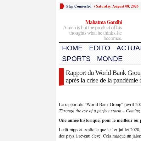
Stay Connected
/
Saturday, August 08, 2026
Mahatma Gandhi
A man is but the product of his
thoughts what he thinks, he
becomes.
HOME
EDITO
ACTUA
SPORTS
MONDE
Rapport du World Bank Group:
après la crise de la pandémie
Le rapport du “World Bank Group” (avril 2021)
Through the eye of a perfect storm – Coming
Une année historique, pour le meilleur ou 
Ledit rapport explique que le 1er juillet 2020,
des pays à revenu élevé. Cela marque un jalon