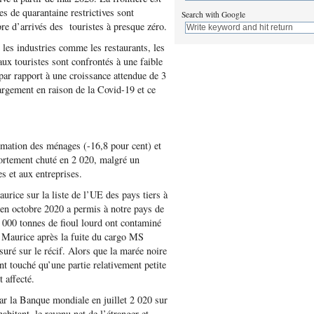
es de quarantaine restrictives sont
Search with Google
re d’arrivés des touristes à presque zéro.
les industries comme les restaurants, les
aux touristes sont confrontés à une faible
r rapport à une croissance attendue de 3
largement en raison de la Covid-19 et ce
mmation des ménages (-16,8 pour cent) et
fortement chuté en 2 020, malgré un
 et aux entreprises.
urice sur la liste de l’UE des pays tiers à
 en octobre 2020 a permis à notre pays de
 000 tonnes de fioul lourd ont contaminé
île Maurice après la fuite du cargo MS
suré sur le récif. Alors que la marée noire
t touché qu’une partie relativement petite
t affecté.
 par la Banque mondiale en juillet 2 020 sur
bitant, le revenu net de l’étranger et