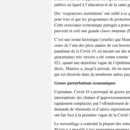
publics eu égard à l’éducation et de la santé g
Des ‘responsives institutions’ ont veillé à ce 
pour tous et que les programmes de protection
Cette croissance économique partagée a poussé
pauvreté et créé une grande classe moyenne 
C’est une ironie historique (cruelle) que Maur
cours de l’une des pires années de son histoire
pandémie de la Covid-19, en misant sur des 
quarantaines très strictes a été connu comme 
021, quand une deuxième vague de l’épidémie a
décès, Maurice a, jusqu’à présent, été en mesur
qui est observée dans de nombreux autres pay
Graves perturbations économiques
Cependant, Covid-19 a provoqué de graves pe
interruptions des chaînes d’approvisionnement
rapidement remplacées par l’effondrement de l
demande de vêtements et d’autres exportation
ont fait face à la première vague de la Covid-
Le verrouillage a contraint la plupart des entr
Maurice a procédé à une réouverture progressi