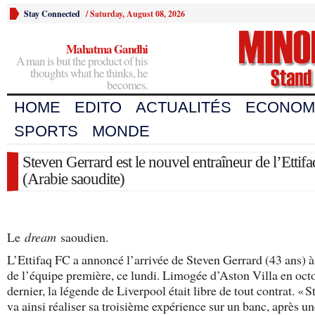
Stay Connected
/
Saturday, August 08, 2026
Mahatma Gandhi
A man is but the product of his
thoughts what he thinks, he
becomes.
HOME
EDITO
ACTUALITÉS
ECONOM
SPORTS
MONDE
Steven Gerrard est le nouvel entraîneur de l’Ettif
(Arabie saoudite)
Le
dream
saoudien.
L’Ettifaq FC a annoncé l’arrivée de Steven Gerrard (43 ans) à 
de l’équipe première, ce lundi. Limogée d’Aston Villa en oct
dernier, la légende de Liverpool était libre de tout contrat. « S
va ainsi réaliser sa troisième expérience sur un banc, après u