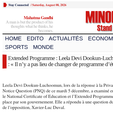
Stay Connected
/
Saturday, August 08, 2026
Mahatma Gandhi
A man is but the product of his
thoughts what he thinks, he
becomes.
HOME
EDITO
ACTUALITÉS
ECONOM
SPORTS
MONDE
Extended Programme : Leela Devi Dookun-Lu
: « Il n’y a pas lieu de changer de programme d’é
Leela Devi Dookun-Luchoomun, lors de la réponse à la Priva
Notice Question (PNQ) de ce mardi 5 décembre, a examiné en
le National Certificate of Education et l’Extended Programm
place par son gouvernement. Elle a répondu à une question du
de l’opposition, Xavier-Luc Duval.