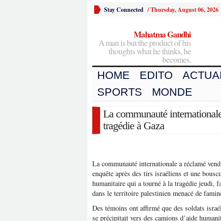
Stay Connected
/
Thursday, August 06, 2026
Mahatma Gandhi
A man is but the product of his
thoughts what he thinks, he
becomes.
HOME
EDITO
ACTUA
SPORTS
MONDE
La communauté internationale
tragédie à Gaza
La communauté internationale a réclamé vendr
enquête après des tirs israéliens et une bousc
humanitaire qui a tourné à la tragédie jeudi, 
dans le territoire palestinien menacé de famin
Des témoins ont affirmé que des soldats israél
se précipitait vers des camions d’aide humanit