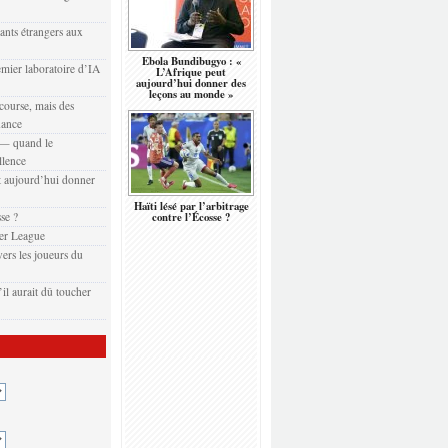
eants étrangers aux
Ebola Bundibugyo : «
emier laboratoire d’IA
L’Afrique peut
aujourd’hui donner des
leçons au monde »
 course, mais des
nance
t — quand le
llence
 aujourd’hui donner
Haïti lésé par l’arbitrage
sse ?
contre l’Écosse ?
er League
ers les joueurs du
il aurait dû toucher