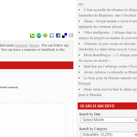
ans
L’Iran accueille des dizaines de dirig
funérailles de Khamenei, sans l’Occident
Ghana : Google installe à Accra le pr
appliquée du continent africain
Villes intelligentes : l’Afrique dans la
marges de progrès en matière de gouver
Charlotte, la grue royale en chocola
iled under
Featured
,
Monde
. You can follow any
One&Only Le Saint Géran recycle l’exce
. You can leave a response or trackback to this
Ebola Bundibugyo : « L’Afrique peut
des leçons au monde »
Haïti lésé par l’arbitrage contre l’Éco
Álvaro Arbeloa va rebondir en Premi
Le beau geste du Premier ministre env
Portugal
blished) (required)
Omar Artan recevra bien le salaire qu’
pour le Mondial
SEARCH ARCHIVE
Search by Date
Search by Category