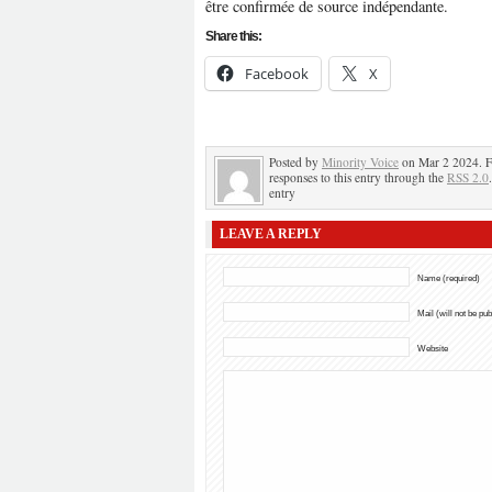
être confirmée de source indépendante.
Share this:
Facebook
X
Posted by
Minority Voice
on Mar 2 2024. F
responses to this entry through the
RSS 2.0
entry
LEAVE A REPLY
Name (required)
Mail (will not be pu
Website