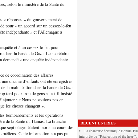
és, selon le ministère de la Santé du
des « réponses » du gouvernement de
dé pour « un accord sur un cessez-le-feu
ête indépendante » et l’Allemagne a
enquête et à un cessez-le-feu pour
re dans la bande de Gaza. Le secrétaire
, a demandé « une enquête indépendante
nce de coordination des affaires
une dizaine d’enfants ont été enregistrés
 de la malnutrition dans la bande de Gaza.
rop tard pour trop de gens », a-t-il insisté
d’ajouter : « Nous ne voulons pas en
 que les choses changent ».
les bombardements et les opérations
stère de la Santé du Hamas. La branche
RECENT ENTRIES
que sept otages étaient morts au cours des
La chanteuse britannique Bonnie Tyle
raéliens. Cette information n’a pas pu
interprète de “Total eclipse of the heart”,