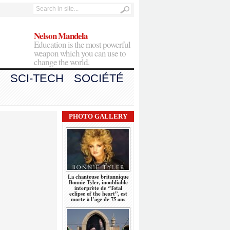
Nelson Mandela
Education is the most powerful
weapon which you can use to
change the world.
SCI-TECH
SOCIÉTÉ
PHOTO GALLERY
La chanteuse britannique
Bonnie Tyler, inoubliable
interprète de “Total
eclipse of the heart”, est
morte à l’âge de 75 ans