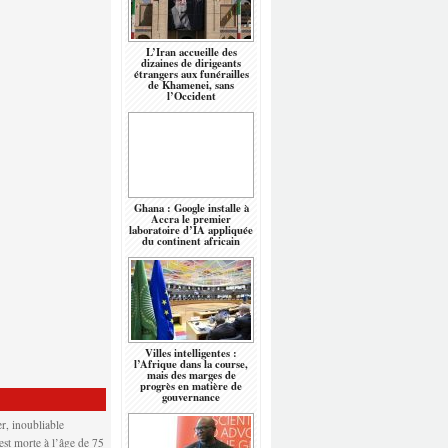
L’Iran accueille des
dizaines de dirigeants
étrangers aux funérailles
de Khamenei, sans
l’Occident
Ghana : Google installe à
Accra le premier
laboratoire d’IA appliquée
du continent africain
Villes intelligentes :
l’Afrique dans la course,
mais des marges de
progrès en matière de
gouvernance
r, inoubliable
 est morte à l’âge de 75