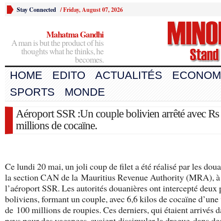
Stay Connected
/
Friday, August 07, 2026
Mahatma Gandhi
A man is but the product of his
thoughts what he thinks, he
becomes.
HOME
EDITO
ACTUALITÉS
ECONOM
SPORTS
MONDE
Aéroport SSR :Un couple bolivien arrêté avec Rs
millions de cocaïne.
Ce lundi 20 mai, un joli coup de filet a été réalisé par les dou
la section CAN de la Mauritius Revenue Authority (MRA), à
l’aéroport SSR. Les autorités douanières ont intercepté deux 
boliviens, formant un couple, avec 6,6 kilos de cocaïne d’une
de 100 millions de roupies. Ces derniers, qui étaient arrivés d
pays pour des vacances, avaient dissimuler la drogue dans de