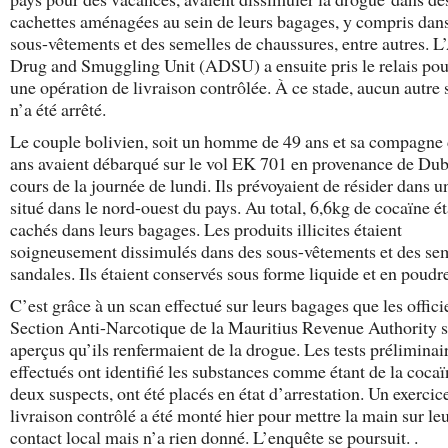
cachettes aménagées au sein de leurs bagages, y compris dan
sous-vêtements et des semelles de chaussures, entre autres. L
Drug and Smuggling Unit (ADSU) a ensuite pris le relais po
une opération de livraison contrôlée. À ce stade, aucun autre 
n’a été arrêté.
Le couple bolivien, soit un homme de 49 ans et sa compagne
ans avaient débarqué sur le vol EK 701 en provenance de Dub
cours de la journée de lundi. Ils prévoyaient de résider dans u
situé dans le nord-ouest du pays. Au total, 6,6kg de cocaïne ét
cachés dans leurs bagages. Les produits illicites étaient
soigneusement dissimulés dans des sous-vêtements et des se
sandales. Ils étaient conservés sous forme liquide et en poudr
C’est grâce à un scan effectué sur leurs bagages que les offici
Section Anti-Narcotique de la Mauritius Revenue Authority s
aperçus qu’ils renfermaient de la drogue. Les tests préliminai
effectués ont identifié les substances comme étant de la cocaï
deux suspects, ont été placés en état d’arrestation. Un exercic
livraison contrôlé a été monté hier pour mettre la main sur le
contact local mais n’a rien donné. L’enquête se poursuit. .