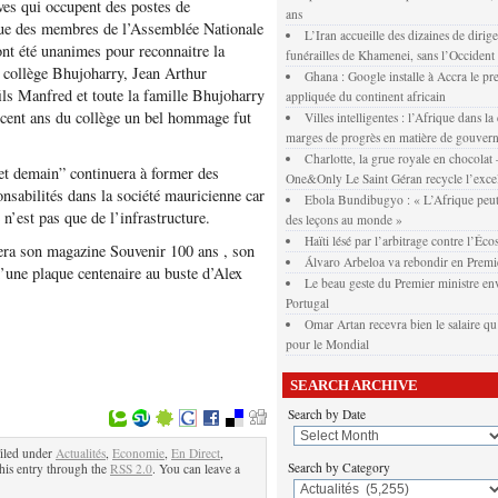
ves qui occupent des postes de
ans
 que des membres de l’Assemblée Nationale
L’Iran accueille des dizaines de dirig
 ont été unanimes pour reconnaitre la
funérailles de Khamenei, sans l’Occident
u collège Bhujoharry, Jean Arthur
Ghana : Google installe à Accra le pr
fils Manfred et toute la famille Bhujoharry
appliquée du continent africain
 cent ans du collège un bel hommage fut
Villes intelligentes : l’Afrique dans la
marges de progrès en matière de gouver
Charlotte, la grue royale en chocola
et demain” continuera à former des
One&Only Le Saint Géran recycle l’exce
nsabilités dans la société mauricienne car
Ebola Bundibugyo : « L’Afrique peut
 n’est pas que de l’infrastructure.
des leçons au monde »
Haïti lésé par l’arbitrage contre l’Éco
era son magazine Souvenir 100 ans , son
Álvaro Arbeloa va rebondir en Premi
’une plaque centenaire au buste d’Alex
Le beau geste du Premier ministre env
Portugal
Omar Artan recevra bien le salaire qu’
pour le Mondial
SEARCH ARCHIVE
Search by Date
iled under
Actualités
,
Economie
,
En Direct
,
Search by Category
this entry through the
RSS 2.0
. You can leave a