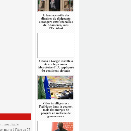
L’Iran accueille des
dizaines de dirigeants
étrangers aux funérailles
de Khamenei, sans
l’Occident
Ghana : Google installe à
Accra le premier
laboratoire d’IA appliquée
du continent africain
Villes intelligentes :
l’Afrique dans la course,
mais des marges de
progrès en matière de
gouvernance
r, inoubliable
 est morte à l’âge de 75