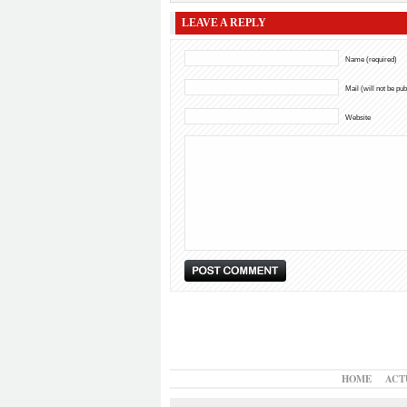
LEAVE A REPLY
Name (required)
Mail (will not be pu
Website
HOME
ACT