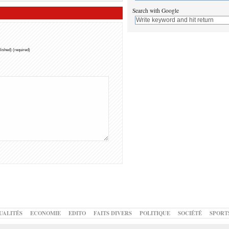
Search with Google
blished) (required)
UALITÉS
ECONOMIE
EDITO
FAITS DIVERS
POLITIQUE
SOCIÉTÉ
SPORT