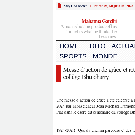
Stay Connected
/
Thursday, August 06, 2026
Mahatma Gandhi
A man is but the product of his
thoughts what he thinks, he
becomes.
HOME
EDITO
ACTUA
SPORTS
MONDE
Messe d’action de grâce et ret
collège Bhujoharry
Une messe d’action de grâce a été célébrée à l
2024 par Monseigneur Jean Michael Durhône 
Piat dans le cadre du centenaire du collège B
1924-202 ! Que du chemin parcouru et des lo