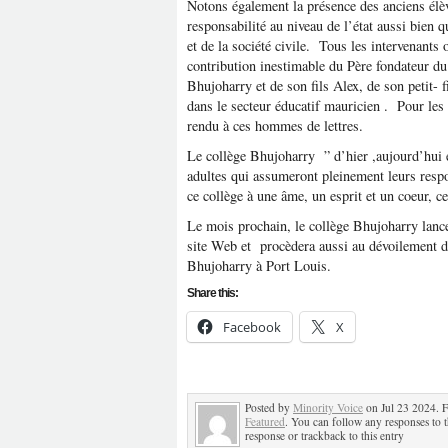
Notons également la présence des anciens élè
responsabilité au niveau de l’état aussi bien
et de la société civile. Tous les intervenants
contribution inestimable du Père fondateur d
Bhujoharry et de son fils Alex, de son petit- 
dans le secteur éducatif mauricien . Pour les
rendu à ces hommes de lettres.
Le collège Bhujoharry ” d’hier ,aujourd’hui 
adultes qui assumeront pleinement leurs respo
ce collège à une âme, un esprit et un coeur, ce
Le mois prochain, le collège Bhujoharry lanc
site Web et procèdera aussi au dévoilement d
Bhujoharry à Port Louis.
Share this:
Facebook
X
Posted by
Minority Voice
on Jul 23 2024. F
Featured
. You can follow any responses to 
response or trackback to this entry