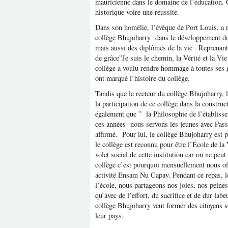
mauricienne dans le domaine de l’éducation. C
historique voire une réussite.
Dans son homélie, l’évêque de Port Louis, a r
collège Bhujoharry dans le développement du 
mais aussi des diplômés de la vie . Reprenant
de grâce”Je suis le chemin, la Vérité et la V
collège a voulu rendre hommage à toutes ses
ont marqué l’histoire du collège.
Tandis que le recteur du collège Bhujoharry,
la participation de ce collège dans la constru
également que ” la Philosophie de l’établisse
ces années- nous servons les jeunes avec Pass
affirmé. Pour lui, le collège Bhujoharry est p
le collège est reconnu pour être l’École de l
volet social de cette institution car on ne peut
collège c’est pourquoi mensuellement nous off
activité Ensam Nu Capav. Pendant ce repas, les
l’école, nous partageons nos joies, nos peines
qu’avec de l’effort, du sacrifice et de dur lab
collège Bhujoharry veut former des citoyens so
leur pays.