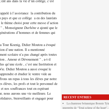
ent ans dans la vie d”un collège, c’est
appelé à l’assistance la contribution du
pays et que ce collège a eu des lauréats
 le thème choisi pour cette messe d’action
ie ” , Monseigneur
Durhône a
ajouté que le
 générations d’hommes et de femmes qui
 la Tour Koenig, Didier Moutou a évoqué
ction d’une nation. Il a mentionné
ment scolaire n’a pas changé après toutes
ion , Amour et Dévouement ” , a-t-il
lus qu’une école , c’est une Institution et
a Vie. Didier Moutou a aussi evoqué le
 apprendre et étudier le ventre vide au
rons un repas à tous les élèves par notre
 élèves, les profs et tout le personnel de
 et nos souffrances tout en espérant
eur, nous aurons une vie meilleure. Le
RECENT ENTRIES
lidaires, bienveillants et engager pour
La chanteuse britannique Bonnie Tyle
interprète de “Total eclipse of the heart”,