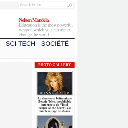
Nelson Mandela
Education is the most powerful
weapon which you can use to
change the world.
SCI-TECH
SOCIÉTÉ
PHOTO GALLERY
La chanteuse britannique
Bonnie Tyler, inoubliable
interprète de “Total
eclipse of the heart”, est
morte à l’âge de 75 ans