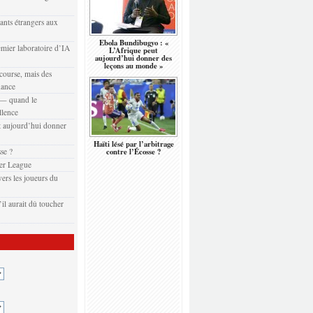
eants étrangers aux
Ebola Bundibugyo : «
emier laboratoire d’IA
L’Afrique peut
aujourd’hui donner des
leçons au monde »
 course, mais des
nance
t — quand le
llence
 aujourd’hui donner
Haïti lésé par l’arbitrage
sse ?
contre l’Écosse ?
er League
ers les joueurs du
il aurait dû toucher