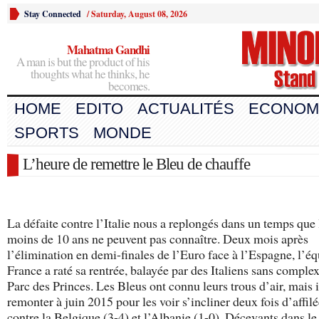
Stay Connected
/
Saturday, August 08, 2026
Mahatma Gandhi
A man is but the product of his
thoughts what he thinks, he
becomes.
HOME
EDITO
ACTUALITÉS
ECONOM
SPORTS
MONDE
L’heure de remettre le Bleu de chauffe
La défaite contre l’Italie nous a replongés dans un temps que 
moins de 10 ans ne peuvent pas connaître. Deux mois après
l’élimination en demi-finales de l’Euro face à l’Espagne, l’é
France a raté sa rentrée, balayée par des Italiens sans comple
Parc des Princes. Les Bleus ont connu leurs trous d’air, mais il
remonter à juin 2015 pour les voir s’incliner deux fois d’affilé
contre la Belgique (3-4) et l’Albanie (1-0). Décevants dans le 