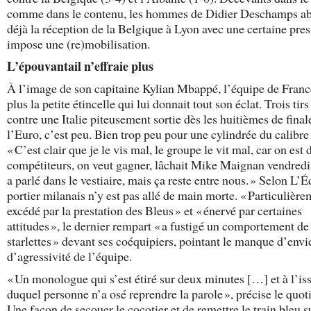
comme dans le contenu, les hommes de Didier Deschamps a
déjà la réception de la Belgique à Lyon avec une certaine pres
impose une (re)mobilisation.
L’épouvantail n’effraie plus
À l’image de son capitaine Kylian Mbappé, l’équipe de Franc
plus la petite étincelle qui lui donnait tout son éclat. Trois tir
contre une Italie piteusement sortie dès les huitièmes de final
l’Euro, c’est peu. Bien trop peu pour une cylindrée du calibre 
« C’est clair que je le vis mal, le groupe le vit mal, car on est 
compétiteurs, on veut gagner, lâchait Mike Maignan vendredi
a parlé dans le vestiaire, mais ça reste entre nous. » Selon L’É
portier milanais n’y est pas allé de main morte. « Particulièr
excédé par la prestation des Bleus » et « énervé par certaines
attitudes », le dernier rempart « a fustigé un comportement de
starlettes » devant ses coéquipiers, pointant le manque d’envi
d’agressivité de l’équipe.
« Un monologue qui s’est étiré sur deux minutes […] et à l’is
duquel personne n’a osé reprendre la parole », précise le quot
Une façon de secouer le cocotier et de remettre le train bleu s