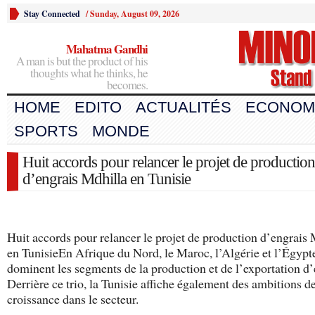
Stay Connected
/
Sunday, August 09, 2026
Mahatma Gandhi
A man is but the product of his
thoughts what he thinks, he
becomes.
HOME
EDITO
ACTUALITÉS
ECONOM
SPORTS
MONDE
Huit accords pour relancer le projet de production
d’engrais Mdhilla en Tunisie
Huit accords pour relancer le projet de production d’engrais 
en TunisieEn Afrique du Nord, le Maroc, l’Algérie et l’Égypt
dominent les segments de la production et de l’exportation d’
Derrière ce trio, la Tunisie affiche également des ambitions d
croissance dans le secteur.