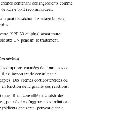
es crèmes contenant des ingrédients comme
re de karité sont recommandées.
cela peut dessécher davantage la peau.
bains.
pectre (SPF 30 ou plus) avant toute
sible aux UV pendant le traitement.
nées sévères
des éruptions cutanées douloureuses ou
, il est important de consulter un
daptés. Des crèmes corticostéroïdes ou
 en fonction de la gravité des réactions.
tiques, il est conseillé de choisir des
, pour éviter d’aggraver les irritations.
ngrédients apaisants, peuvent aider à
.