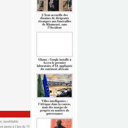
L’Iran accueille des
dizaines de dirigeants
étrangers aux funérailles
de Khamenei, sans
l’Occident
Ghana : Google installe à
Accra le premier
laboratoire d’IA appliquée
du continent africain
Villes intelligentes :
l’Afrique dans la course,
mais des marges de
progrès en matière de
gouvernance
r, inoubliable
 est morte à l’âge de 75