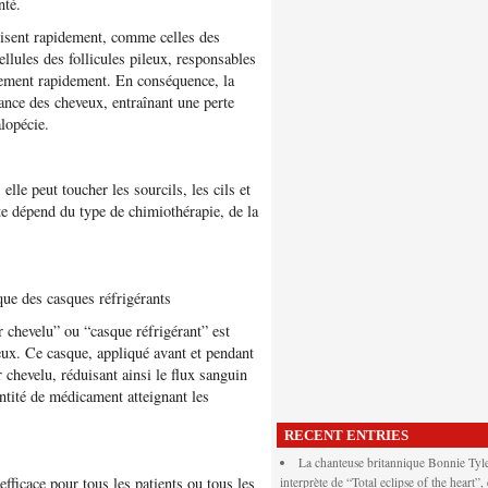
nté.
ivisent rapidement, comme celles des
lules des follicules pileux, responsables
alement rapidement. En conséquence, la
sance des cheveux, entraînant une perte
lopécie.
 elle peut toucher les sourcils, les cils et
e dépend du type de chimiothérapie, de la
que des casques réfrigérants
 chevelu” ou “casque réfrigérant” est
veux. Ce casque, appliqué avant et pendant
r chevelu, réduisant ainsi le flux sanguin
antité de médicament atteignant les
RECENT ENTRIES
La chanteuse britannique Bonnie Tyle
efficace pour tous les patients ou tous les
interprète de “Total eclipse of the heart”,