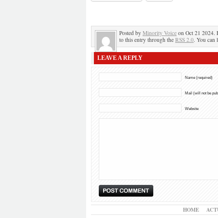
Posted by
Minority Voice
on Oct 21 2024. 
to this entry through the
RSS 2.0
. You can 
LEAVE A REPLY
Name (required)
Mail (will not be pu
Website
HOME
ACT