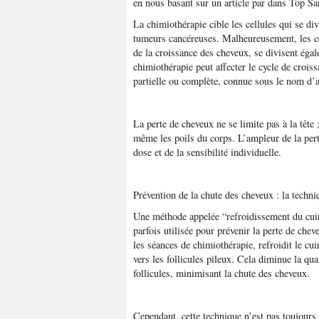
en nous basant sur un article par dans Top Sa
La chimiothérapie cible les cellules qui se d
tumeurs cancéreuses. Malheureusement, les cel
de la croissance des cheveux, se divisent ég
chimiothérapie peut affecter le cycle de crois
partielle ou complète, connue sous le nom d’a
La perte de cheveux ne se limite pas à la tête ;
même les poils du corps. L’ampleur de la pert
dose et de la sensibilité individuelle.
Prévention de la chute des cheveux : la techni
Une méthode appelée “refroidissement du cuir
parfois utilisée pour prévenir la perte de che
les séances de chimiothérapie, refroidit le cui
vers les follicules pileux. Cela diminue la qu
follicules, minimisant la chute des cheveux.
Cependant, cette technique n’est pas toujours 