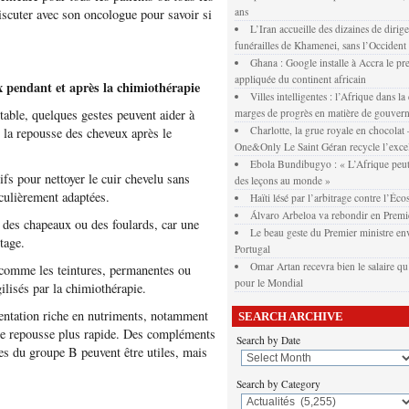
ans
iscuter avec son oncologue pour savoir si
L’Iran accueille des dizaines de dirig
funérailles de Khamenei, sans l’Occident
Ghana : Google installe à Accra le pr
appliquée du continent africain
ux pendant et après la chimiothérapie
Villes intelligentes : l’Afrique dans la
table, quelques gestes peuvent aider à
marges de progrès en matière de gouver
Charlotte, la grue royale en chocola
er la repousse des cheveux après le
One&Only Le Saint Géran recycle l’exce
Ebola Bundibugyo : « L’Afrique peut
fs pour nettoyer le cuir chevelu sans
des leçons au monde »
iculièrement adaptées.
Haïti lésé par l’arbitrage contre l’Éco
Álvaro Arbeloa va rebondir en Premi
t des chapeaux ou des foulards, car une
Le beau geste du Premier ministre env
tage.
Portugal
Omar Artan recevra bien le salaire qu’
, comme les teintures, permanentes ou
pour le Mondial
gilisés par la chimiothérapie.
mentation riche en nutriments, notamment
SEARCH ARCHIVE
ne repousse plus rapide. Des compléments
Search by Date
nes du groupe B peuvent être utiles, mais
Search by Category