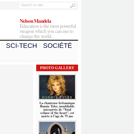
Nelson Mandela
Education is the most powerful
weapon which you can use to
change the world.
SCI-TECH
SOCIÉTÉ
PHOTO GALLERY
La chanteuse britannique
Bonnie Tyler, inoubliable
interprète de “Total
eclipse of the heart”, est
morte à l’âge de 75 ans