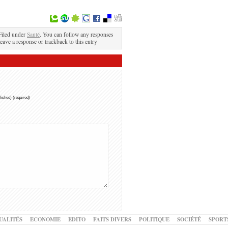
Filed under
Santé
. You can follow any responses
leave a response or trackback to this entry
blished) (required)
UALITÉS
ECONOMIE
EDITO
FAITS DIVERS
POLITIQUE
SOCIÉTÉ
SPORT