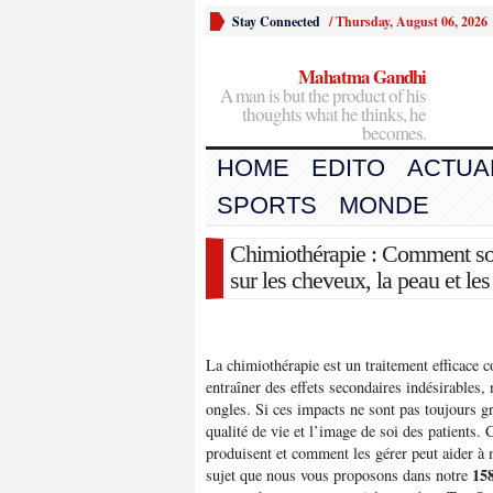
Stay Connected
/
Thursday, August 06, 2026
Mahatma Gandhi
A man is but the product of his
thoughts what he thinks, he
becomes.
HOME
EDITO
ACTUA
SPORTS
MONDE
Chimiothérapie : Comment sou
sur les cheveux, la peau et le
La chimiothérapie est un traitement efficace 
entraîner des effets secondaires indésirables,
ongles. Si ces impacts ne sont pas toujours gra
qualité de vie et l’image de soi des patient
produisent et comment les gérer peut aider à m
15
sujet que nous vous proposons dans notre