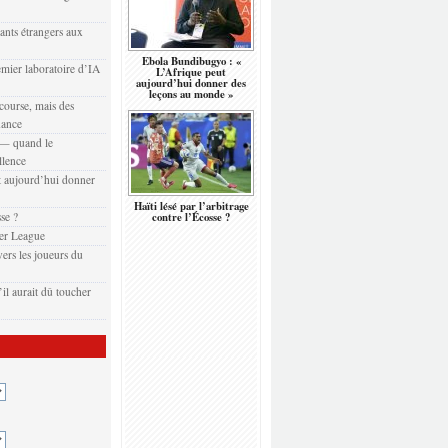
eants étrangers aux
Ebola Bundibugyo : «
emier laboratoire d’IA
L’Afrique peut
aujourd’hui donner des
leçons au monde »
 course, mais des
nance
t — quand le
llence
 aujourd’hui donner
Haïti lésé par l’arbitrage
sse ?
contre l’Écosse ?
er League
ers les joueurs du
il aurait dû toucher