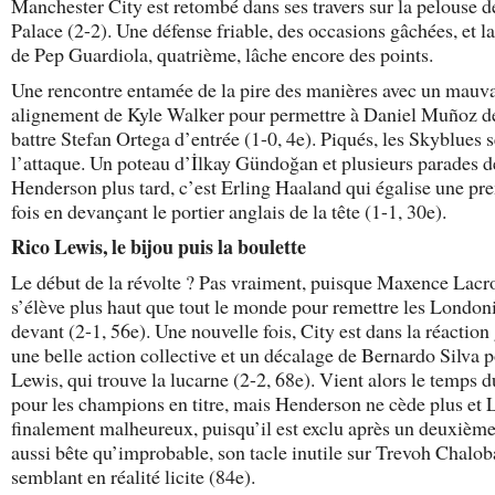
Manchester City est retombé dans ses travers sur la pelouse d
Palace (2-2). Une défense friable, des occasions gâchées, et l
de Pep Guardiola, quatrième, lâche encore des points.
Une rencontre entamée de la pire des manières avec un mauv
alignement de Kyle Walker pour permettre à Daniel Muñoz de
battre Stefan Ortega d’entrée (1-0, 4e). Piqués, les Skyblues s
l’attaque. Un poteau d’İlkay Gündoğan et plusieurs parades 
Henderson plus tard, c’est Erling Haaland qui égalise une pr
fois en devançant le portier anglais de la tête (1-1, 30e).
Rico Lewis, le bijou puis la boulette
Le début de la révolte ? Pas vraiment, puisque Maxence Lacr
s’élève plus haut que tout le monde pour remettre les London
devant (2-1, 56e). Une nouvelle fois, City est dans la réaction
une belle action collective et un décalage de Bernardo Silva 
Lewis, qui trouve la lucarne (2-2, 68e). Vient alors le temps d
pour les champions en titre, mais Henderson ne cède plus et 
finalement malheureux, puisqu’il est exclu après un deuxièm
aussi bête qu’improbable, son tacle inutile sur Trevoh Chalo
semblant en réalité licite (84e).