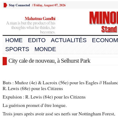
Stay Connected
/
Friday, August 07, 2026
Mahatma Gandhi
A man is but the product of his
thoughts what he thinks, he
becomes.
HOME
EDITO
ACTUALITÉS
ECONOM
SPORTS
MONDE
City cale de nouveau, à Selhurst Park
Buts : Muñoz (4e) & Lacroix (56e) pour les Eagles // Haalan
R. Lewis (68e) pour les Citizens
Expulsion : R. Lewis (84e) pour les Citizens
La guérison promet d’être longue.
Trois jours après avoir assé ses nerfs sur Nottingham Forest,