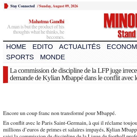
Stay Connected
/
Sunday, August 09, 2026
Mahatma Gandhi
A man is but the product of his
thoughts what he thinks, he
becomes.
HOME
EDITO
ACTUALITÉS
ECONOM
SPORTS
MONDE
La commission de discipline de la LFP juge irrece
demande de Kylian Mbappé dans le conflit avec 
Encore un coup franc non transformé pour Mbappé.
En conflit avec le Paris Saint-Germain, à qui il réclame toujo
millions d’euros de primes et salaires impayés, Kylian Mbapp
saisi la commission de discipline de la Ligue de football prof