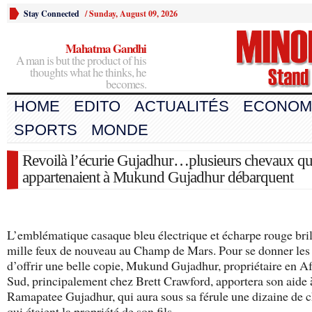
Stay Connected
/
Sunday, August 09, 2026
Mahatma Gandhi
A man is but the product of his
thoughts what he thinks, he
becomes.
HOME
EDITO
ACTUALITÉS
ECONOM
SPORTS
MONDE
Revoilà l’écurie Gujadhur…plusieurs chevaux qu
appartenaient à Mukund Gujadhur débarquent
L’emblématique casaque bleu électrique et écharpe rouge bril
mille feux de nouveau au Champ de Mars. Pour se donner le
d’offrir une belle copie, Mukund Gujadhur, propriétaire en A
Sud, principalement chez Brett Crawford, apportera son aide 
Ramapatee Gujadhur, qui aura sous sa férule une dizaine de 
qui étaient la propriété de son fils.