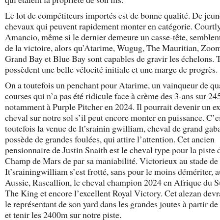
Le lot de compétiteurs importés est de bonne qualité. De jeun
chevaux qui peuvent rapidement monter en catégorie. Courtly
Amancio, même si le dernier demeure un casse-tête, semblen
de la victoire, alors qu’Atarime, Wugug, The Mauritian, Zoom
Grand Bay et Blue Bay sont capables de gravir les échelons. 
possèdent une belle vélocité initiale et une marge de progrès.
On a toutefois un penchant pour Atarime, un vainqueur de qu
courses qui n’a pas été ridicule face à crème des 3-ans sur 2
notamment à Purple Pitcher en 2024. Il pourrait devenir un ex
cheval sur notre sol s’il peut encore monter en puissance. C’e
toutefois la venue de It’srainin gwilliam, cheval de grand gaba
possède de grandes foulées, qui attire l’attention. Cet ancien
pensionnaire de Justin Snaith est le cheval type pour la piste 
Champ de Mars de par sa maniabilité. Victorieux au stade de 
It’srainingwilliam s’est frotté, sans pour le moins démériter, 
Aussie, Rascallion, le cheval champion 2024 en Afrique du 
The King et encore l’excellent Royal Victory. Cet alezan devra
le représentant de son yard dans les grandes joutes à partir 
et tenir les 2400m sur notre piste.