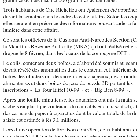
Trois habitantes de Cite Richelieu ont également été appréhe
durant la semaine dans le cadre de cette affaire. Selon les en
elles seraient en présence des informations pouvant aider a fai
lumière dans cette affaire.
Ce sont les officiers de la Customs Anti-Narcotics Section 
la Mauritius Revenue Authority (MRA) qui ont réalisé cette s
drogue le 8 février, dans les locaux de la compagnie DHL.
Le colis, contenant deux boîtes, a d’abord été soumis au scan
devait révélé des anormalités dans le contenu. A l’intérieur d
boites, les officiers ont découvert deux chapeaux, des produit
alimentaires et deux boîtes de jeux de puzzle 3D portant les
inscriptions « La Tour Eiffel 10-99 » et « Big Ben 8-99 ».
Après une fouille minutieuse, les douaniers ont mis la main s
sachets en plastique contenant du cannabis et du haschisch, a
des carnets de papier à cigarettes dont la valeur totale de la d
saisie est estimée à Rs 3,1 millions.
Lors d’une opération de livraison contrôlée, deux habitants d
complexe NHDC de la Tour Koenig ont été arrêtés et sont dét