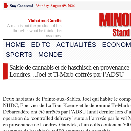
Stay Connected
/
Sunday, August 09, 2026
Mahatma Gandhi
A man is but the product of his
thoughts what he thinks, he
becomes.
HOME
EDITO
ACTUALITÉS
ECONOM
SPORTS
MONDE
Saisie de cannabis et de haschisch en provenance
Londres…Joel et Ti-Marb coffrés par l’ADSU
Deux habitants de Pointe-aux-Sables, Joel qui habite le comp
NHDC, Epervier de La Tour Koenig et le dénommé Ti-Marb 
Débarcadère ont été arrêtés par l’ADSU lundi dernier lors d’
opération de ‘controlled delivery’ suite a l’arrivée par le vo
en provenance de Londres-Gatwick, d’un colis contenant 500
grammes de haschisch et 500 grammes de cannabis.