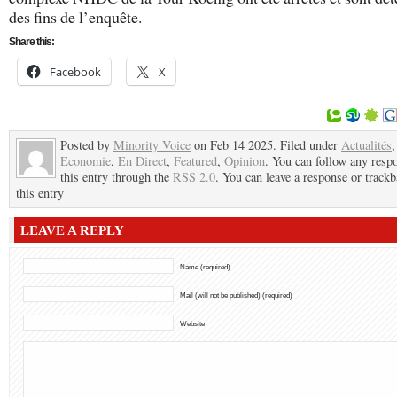
des fins de l’enquête.
Share this:
Facebook
X
Posted by
Minority Voice
on Feb 14 2025. Filed under
Actualités
,
Economie
,
En Direct
,
Featured
,
Opinion
. You can follow any resp
this entry through the
RSS 2.0
. You can leave a response or trackb
this entry
LEAVE A REPLY
Name (required)
Mail (will not be published) (required)
Website