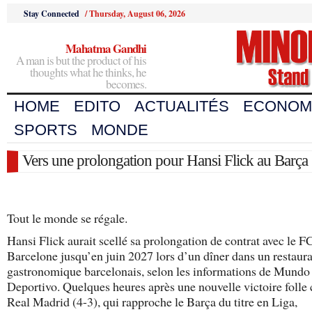
Stay Connected
/
Thursday, August 06, 2026
Mahatma Gandhi
A man is but the product of his
thoughts what he thinks, he
becomes.
HOME
EDITO
ACTUALITÉS
ECONOM
SPORTS
MONDE
Vers une prolongation pour Hansi Flick au Barça
Tout le monde se régale.
Hansi Flick aurait scellé sa prolongation de contrat avec le F
Barcelone jusqu’en juin 2027 lors d’un dîner dans un restaur
gastronomique barcelonais, selon les informations de Mundo
Deportivo. Quelques heures après une nouvelle victoire folle 
Real Madrid (4-3), qui rapproche le Barça du titre en Liga,