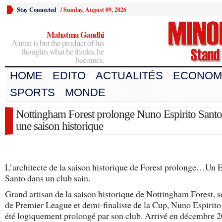
Stay Connected
/
Sunday, August 09, 2026
Mahatma Gandhi
A man is but the product of his
thoughts what he thinks, he
becomes.
HOME
EDITO
ACTUALITÉS
ECONOM
SPORTS
MONDE
Nottingham Forest prolonge Nuno Espirito Santo
une saison historique
L’architecte de la saison historique de Forest prolonge…Un E
Santo dans un club sain.
Grand artisan de la saison historique de Nottingham Forest, 
de Premier League et demi-finaliste de la Cup, Nuno Espirito
été logiquement prolongé par son club. Arrivé en décembre 