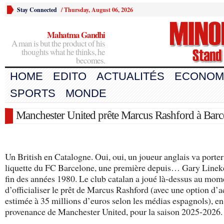
Stay Connected
/
Thursday, August 06, 2026
Mahatma Gandhi
A man is but the product of his
thoughts what he thinks, he
becomes.
HOME
EDITO
ACTUALITÉS
ECONOM
SPORTS
MONDE
Manchester United prête Marcus Rashford à Barc
Un British en Catalogne. Oui, oui, un joueur anglais va porter
liquette du FC Barcelone, une première depuis… Gary Lineke
fin des années 1980. Le club catalan a joué là-dessus au mom
d’officialiser le prêt de Marcus Rashford (avec une option d’a
estimée à 35 millions d’euros selon les médias espagnols), en
provenance de Manchester United, pour la saison 2025-2026.