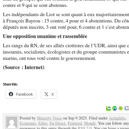
contre et 9 qui se sont abstenus.
Les indépendants de Liot se sont quant à eux majoritairemen
à François Bayrou : 15 contre, 4 pour et 4 abstentions. Du côt
députés non inscrits, 3 ont voté pour, 6 contre et 1 s’est absten
Une opposition unanime et rassemblée
Les rangs du RN, de ses alliés ciottistes de l’UDR, ainsi que 
insoumis, socialistes, écologistes et du groupe communistes et
marins, ont tous voté contre le gouvernement.
(Source : Internet)
Share this:
Facebook
X
Posted by
Minority Voice
on Sep 9 2025. Filed under
Actualités
,
Economie
,
Edito
,
En Direct
,
Featured
,
Monde
. You can follow any
responses to this entry through the
RSS 2.0
. You can leave a resp