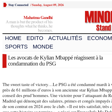
Stay Connected
/
Sunday, August 09, 2026
Mahatma Gandhi
A man is but the product of his
thoughts what he thinks, he
becomes.
HOME
EDITO
ACTUALITÉS
ECONOM
SPORTS
MONDE
Les avocats de Kylian Mbappé réagissent à la
condamnation du PSG
The sweet taste of victory…Le PSG a été condamné mardi à 
près de 61 millions d’euros à son ancienne star Kylian Mbappé
conseil des prud’hommes. Une victoire pour l’attaquant du R
Madrid qui dénonçait des salaires, primes et congés impayés à
de son contrat en 2024 avec le club. « Il est très satisfait, très 
que cette histoire se termine », a réagi sur FranceInfo Me De