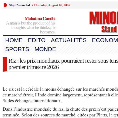
Stay Connected
/
Thursday, August 06, 2026
Mahatma Gandhi
A man is but the product of his
thoughts what he thinks, he
becomes.
HOME
EDITO
ACTUALITÉS
ECONOM
SPORTS
MONDE
Riz : les prix mondiaux pourraient rester sous ten
premier trimestre 2026
Le riz est la céréale la moins échangée sur les marchés mond
ce marché étroit, l’Inde domine largement, représentant à elle
% des échanges internationaux.
Dans l’industrie mondiale du riz, la chute des prix n’est pas 
terminée. Selon des sources de marché, citées par Platts, la t