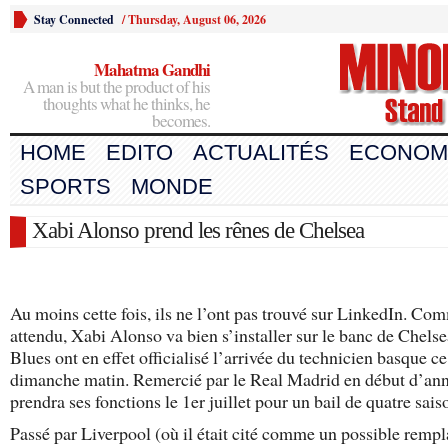
Stay Connected
/
Thursday, August 06, 2026
Mahatma Gandhi
A man is but the product of his
thoughts what he thinks, he
becomes.
HOME
EDITO
ACTUALITÉS
ECONOM
SPORTS
MONDE
Xabi Alonso prend les rênes de Chelsea
Au moins cette fois, ils ne l’ont pas trouvé sur LinkedIn. Co
attendu, Xabi Alonso va bien s’installer sur le banc de Chelse
Blues ont en effet officialisé l’arrivée du technicien basque ce
dimanche matin. Remercié par le Real Madrid en début d’anné
prendra ses fonctions le 1er juillet pour un bail de quatre sais
Passé par Liverpool (où il était cité comme un possible remp