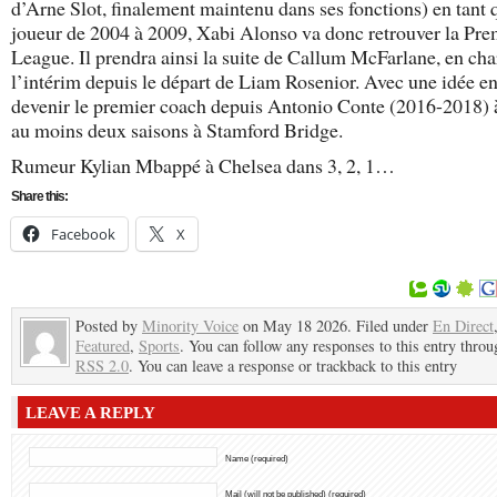
d’Arne Slot, finalement maintenu dans ses fonctions) en tant 
joueur de 2004 à 2009, Xabi Alonso va donc retrouver la Pre
League. Il prendra ainsi la suite de Callum McFarlane, en cha
l’intérim depuis le départ de Liam Rosenior. Avec une idée en 
devenir le premier coach depuis Antonio Conte (2016-2018) à
au moins deux saisons à Stamford Bridge.
Rumeur Kylian Mbappé à Chelsea dans 3, 2, 1…
Share this:
Facebook
X
Posted by
Minority Voice
on May 18 2026. Filed under
En Direct
Featured
,
Sports
. You can follow any responses to this entry throu
RSS 2.0
. You can leave a response or trackback to this entry
LEAVE A REPLY
Name (required)
Mail (will not be published) (required)