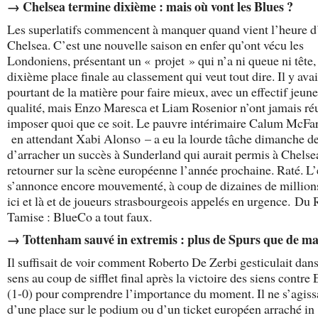
→ Chelsea termine dixième : mais où vont les Blues ?
Les superlatifs commencent à manquer quand vient l’heure 
Chelsea. C’est une nouvelle saison en enfer qu’ont vécu les
Londoniens, présentant un « projet » qui n’a ni queue ni tête,
dixième place finale au classement qui veut tout dire. Il y avai
pourtant de la matière pour faire mieux, avec un effectif jeune
qualité, mais Enzo Maresca et Liam Rosenior n’ont jamais réu
imposer quoi que ce soit. Le pauvre intérimaire Calum McFa
en attendant Xabi Alonso – a eu la lourde tâche dimanche de
d’arracher un succès à Sunderland qui aurait permis à Chelse
retourner sur la scène européenne l’année prochaine. Raté. L’
s’annonce encore mouvementé, à coup de dizaines de million
ici et là et de joueurs strasbourgeois appelés en urgence. Du 
Tamise : BlueCo a tout faux.
→ Tottenham sauvé in extremis : plus de Spurs que de ma
Il suffisait de voir comment Roberto De Zerbi gesticulait dans
sens au coup de sifflet final après la victoire des siens contre
(1-0) pour comprendre l’importance du moment. Il ne s’agissa
d’une place sur le podium ou d’un ticket européen arraché in