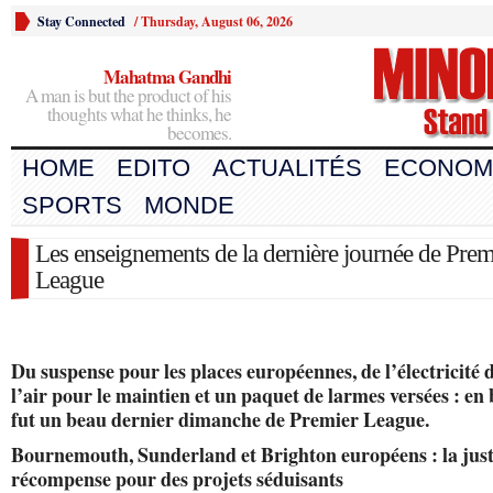
Stay Connected
/
Thursday, August 06, 2026
Mahatma Gandhi
A man is but the product of his
thoughts what he thinks, he
becomes.
HOME
EDITO
ACTUALITÉS
ECONOM
SPORTS
MONDE
Les enseignements de la dernière journée de Prem
League
Du suspense pour les places européennes, de l’électricité 
l’air pour le maintien et un paquet de larmes versées : en 
fut un beau dernier dimanche de Premier League.
Bournemouth, Sunderland et Brighton européens : la jus
récompense pour des projets séduisants