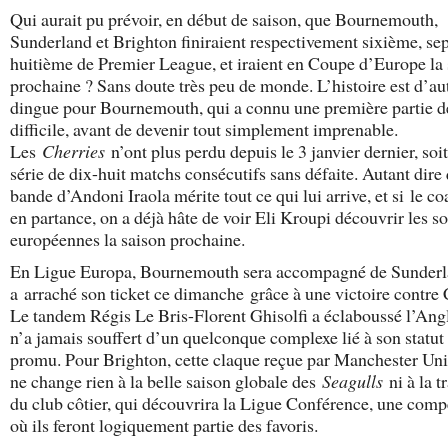
Qui aurait pu prévoir, en début de saison, que Bournemouth,
Sunderland et Brighton finiraient respectivement sixième, se
huitième de Premier League, et iraient en Coupe d’Europe la
prochaine ? Sans doute très peu de monde. L’histoire est d’au
dingue pour Bournemouth, qui a connu une première partie d
difficile, avant de devenir tout simplement imprenable.
Les
Cherries
n’ont plus perdu depuis le 3 janvier dernier, soi
série de dix-huit matchs consécutifs sans défaite. Autant dire 
bande d’Andoni Iraola mérite tout ce qui lui arrive, et si le co
en partance, on a déjà hâte de voir Eli Kroupi découvrir les so
européennes la saison prochaine.
En Ligue Europa, Bournemouth sera accompagné de Sunderl
a arraché son ticket ce dimanche grâce à une victoire contre 
Le tandem Régis Le Bris-Florent Ghisolfi a éclaboussé l’Angl
n’a jamais souffert d’un quelconque complexe lié à son statut
promu. Pour Brighton, cette claque reçue par Manchester Uni
ne change rien à la belle saison globale des
Seagulls
ni à la t
du club côtier, qui découvrira la Ligue Conférence, une comp
où ils feront logiquement partie des favoris.