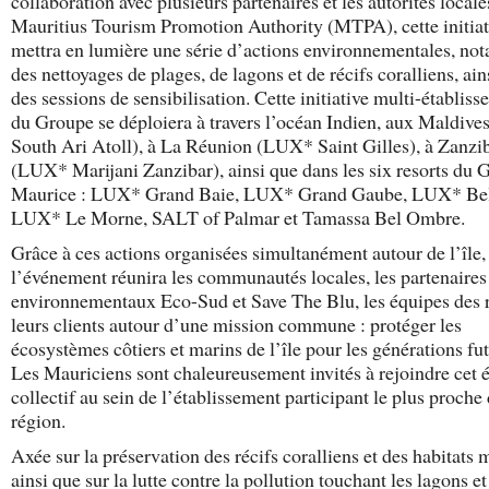
collaboration avec plusieurs partenaires et les autorités locale
Mauritius Tourism Promotion Authority (MTPA), cette initiat
mettra en lumière une série d’actions environnementales, n
des nettoyages de plages, de lagons et de récifs coralliens, ain
des sessions de sensibilisation. Cette initiative multi-établis
du Groupe se déploiera à travers l’océan Indien, aux Maldiv
South Ari Atoll), à La Réunion (LUX* Saint Gilles), à Zanzi
(LUX* Marijani Zanzibar), ainsi que dans les six resorts du 
Maurice : LUX* Grand Baie, LUX* Grand Gaube, LUX* Bel
LUX* Le Morne, SALT of Palmar et Tamassa Bel Ombre.
Grâce à ces actions organisées simultanément autour de l’île,
l’événement réunira les communautés locales, les partenaires
environnementaux Eco-Sud et Save The Blu, les équipes des r
leurs clients autour d’une mission commune : protéger les
écosystèmes côtiers et marins de l’île pour les générations fut
Les Mauriciens sont chaleureusement invités à rejoindre cet 
collectif au sein de l’établissement participant le plus proche 
région.
Axée sur la préservation des récifs coralliens et des habitats 
ainsi que sur la lutte contre la pollution touchant les lagons et