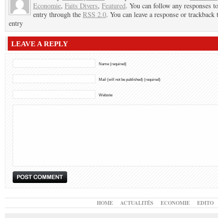
Economie
,
Faits Divers
,
Featured
. You can follow any responses to
entry through the
RSS 2.0
. You can leave a response or trackback t
entry
LEAVE A REPLY
Name (required)
Mail (will not be published) (required)
Website
HOME
ACTUALITÉS
ECONOMIE
EDITO