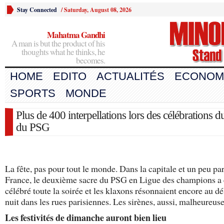
Stay Connected
/
Saturday, August 08, 2026
Mahatma Gandhi
A man is but the product of his
thoughts what he thinks, he
becomes.
HOME
EDITO
ACTUALITÉS
ECONOM
SPORTS
MONDE
Plus de 400 interpellations lors des célébrations d
du PSG
La fête, pas pour tout le monde. Dans la capitale et un peu pa
France, le deuxième sacre du PSG en Ligue des champions a 
célébré toute la soirée et les klaxons résonnaient encore au dé
nuit dans les rues parisiennes. Les sirènes, aussi, malheureus
Les festivités de dimanche auront bien lieu