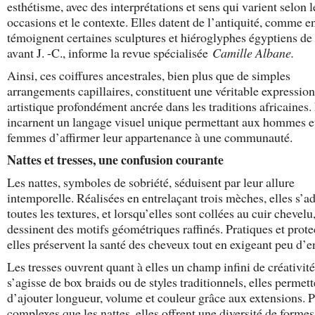
esthétisme, avec des interprétations et sens qui varient selon l
occasions et le contexte. Elles datent de l’antiquité, comme e
témoignent certaines sculptures et hiéroglyphes égyptiens de
avant J. -C., informe la revue spécialisée
Camille Albane.
Ainsi, ces coiffures ancestrales, bien plus que de simples
arrangements capillaires, constituent une véritable expression
artistique profondément ancrée dans les traditions africaines.
incarnent un langage visuel unique permettant aux hommes e
femmes d’affirmer leur appartenance à une communauté.
Nattes et tresses, une confusion courante
Les nattes, symboles de sobriété, séduisent par leur allure
intemporelle. Réalisées en entrelaçant trois mèches, elles s’a
toutes les textures, et lorsqu’elles sont collées au cuir chevelu
dessinent des motifs géométriques raffinés. Pratiques et prote
elles préservent la santé des cheveux tout en exigeant peu d’en
Les tresses ouvrent quant à elles un champ infini de créativité
s’agisse de box braids ou de styles traditionnels, elles permett
d’ajouter longueur, volume et couleur grâce aux extensions. P
complexes que les nattes, elles offrent une diversité de formes