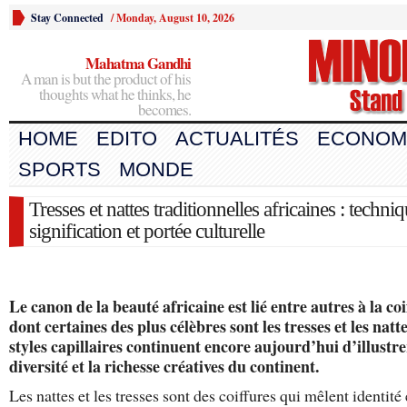
Stay Connected
/
Monday, August 10, 2026
Mahatma Gandhi
A man is but the product of his
thoughts what he thinks, he
becomes.
HOME
EDITO
ACTUALITÉS
ECONOM
SPORTS
MONDE
Tresses et nattes traditionnelles africaines : techniq
signification et portée culturelle
Le canon de la beauté africaine est lié entre autres à la coi
dont certaines des plus célèbres sont les tresses et les natt
styles capillaires continuent encore aujourd’hui d’illustre
diversité et la richesse créatives du continent.
Les nattes et les tresses sont des coiffures qui mêlent identité 