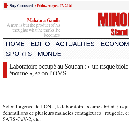
Stay Connected
/
Friday, August 07, 2026
Mahatma Gandhi
A man is but the product of his
thoughts what he thinks, he
becomes.
HOME
EDITO
ACTUALITÉS
ECONOM
SPORTS
MONDE
Laboratoire occupé au Soudan : « un risque biol
énorme », selon l’OMS
Selon l’agence de l’ONU, le laboratoire occupé abritait jusqu’
échantillons de plusieurs maladies contagieuses : rougeole, c
SARS-CoV-2, etc.