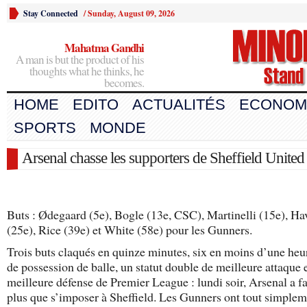
Stay Connected
/
Sunday, August 09, 2026
Mahatma Gandhi
A man is but the product of his
thoughts what he thinks, he
becomes.
HOME
EDITO
ACTUALITÉS
ECONOM
SPORTS
MONDE
Arsenal chasse les supporters de Sheffield United
Buts : Ødegaard (5e), Bogle (13e, CSC), Martinelli (15e), Ha
(25e), Rice (39e) et White (58e) pour les Gunners.
Trois buts claqués en quinze minutes, six en moins d’une he
de possession de balle, un statut double de meilleure attaque 
meilleure défense de Premier League : lundi soir, Arsenal a fa
plus que s’imposer à Sheffield. Les Gunners ont tout simple