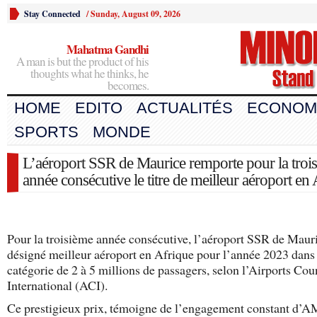
Stay Connected
/
Sunday, August 09, 2026
Mahatma Gandhi
A man is but the product of his
thoughts what he thinks, he
becomes.
HOME
EDITO
ACTUALITÉS
ECONOM
SPORTS
MONDE
L’aéroport SSR de Maurice remporte pour la troi
année consécutive le titre de meilleur aéroport en
Pour la troisième année consécutive, l’aéroport SSR de Mauri
désigné meilleur aéroport en Afrique pour l’année 2023 dans 
catégorie de 2 à 5 millions de passagers, selon l’Airports Cou
International (ACI).
Ce prestigieux prix, témoigne de l’engagement constant d’A