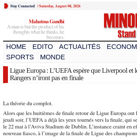
Stay Connected
/
Saturday, August 08, 2026
Mahatma Gandhi
A man is but the product of his
thoughts what he thinks, he
becomes.
HOME
EDITO
ACTUALITÉS
ECONOM
SPORTS
MONDE
Ligue Europa : L’UEFA espère que Liverpool et l
Rangers n’iront pas en finale
La théorie du complot.
Alors que les huitièmes de finale retour de Ligue Europa ont 
jeudi soir, l’UEFA a déjà les yeux tournés vers la finale, qui s
le 22 mai à l’Aviva Stadium de Dublin. L’instance craint en ef
nouveau fiasco, à l’image de la finale de Ligue des champions