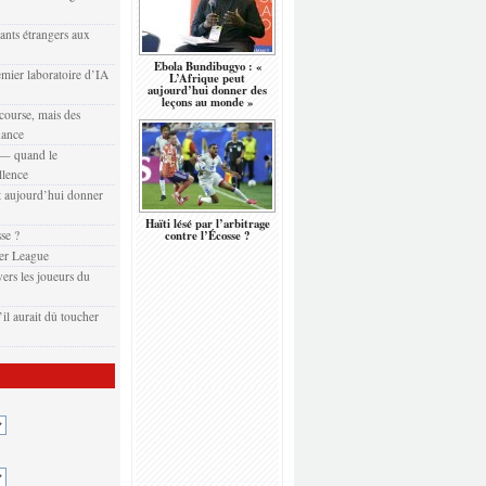
eants étrangers aux
Ebola Bundibugyo : «
emier laboratoire d’IA
L’Afrique peut
aujourd’hui donner des
leçons au monde »
 course, mais des
nance
t — quand le
llence
 aujourd’hui donner
Haïti lésé par l’arbitrage
sse ?
contre l’Écosse ?
er League
ers les joueurs du
il aurait dû toucher