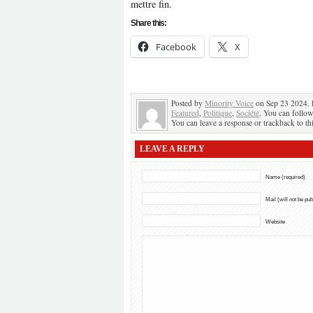
mettre fin.
Share this:
Facebook
X
Posted by
Minority Voice
on Sep 23 2024. 
Featured
,
Politique
,
Société
. You can follow
You can leave a response or trackback to thi
LEAVE A REPLY
Name (required)
Mail (will not be pu
Website