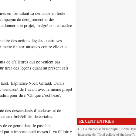
dures en formulant sa demande en toute
e campagne de dénigrement et des
bandonner son projet, malgré son caractère
endre des actions légales contre ses
n mette fin aux attaques contre elle et sa
s de d’illettrés qui ne veulent pas
ur tirer des leçons quant au présent et à
Harel, Espitalier-Noel, Giraud, Dalais,
es viendront de l’avant avec le même projet
audira pour dire ‘Oh que c’est beau’,
é des descendants d’esclaves et de
face aux imbécilités de certains.
RECENT ENTRIES
s de ce genre dans le passé et
La chanteuse britannique Bonnie Tyle
d par n’importe quel moyen il va falloir y
interprète de “Total eclipse of the heart”,