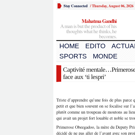
Stay Connected
/
Thursday, August 06, 2026
Mahatma Gandhi
A man is but the product of his
thoughts what he thinks, he
becomes.
HOME
EDITO
ACTUA
SPORTS
MONDE
Captivité mentale…Primerose
face aux ‘ti lespri’
Triste d’apprendre qu’une fois de plus parce q
petit et que bien souvent on se focalise sur l’
plutôt comme un troupeau de moutons au lieu
qui avait un projet fort louable et noble se tro
Primerose Obeegadoo, la mère du Deputy Pri
décidé de ne pas aller de l’avant avec son proj