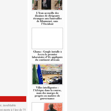
L’Iran accueille des
dizaines de dirigeants
étrangers aux funérailles
de Khamenei, sans
l’Occident
Ghana : Google installe à
Accra le premier
laboratoire d’IA appliquée
du continent africain
Villes intelligentes :
l’Afrique dans la course,
mais des marges de
progrès en matière de
gouvernance
r, inoubliable
 est morte à l’âge de 75