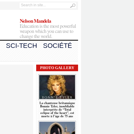
Nelson Mandela
Education is the most powerful
weapon which you can use to
change the world.
SCI-TECH
SOCIÉTÉ
PHOTO GALLERY
La chanteuse britannique
Bonnie Tyler, inoubliable
interprète de “Total
eclipse of the heart”, est
morte à l’âge de 75 ans