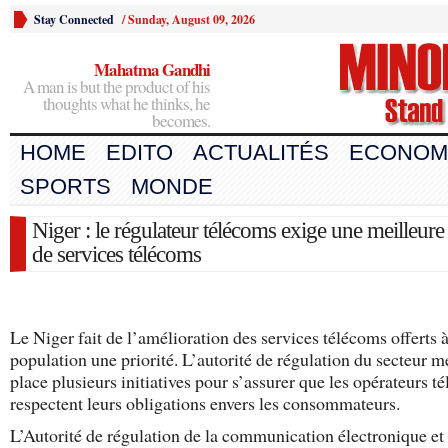
Stay Connected
/
Sunday, August 09, 2026
Mahatma Gandhi
A man is but the product of his
thoughts what he thinks, he
becomes.
HOME
EDITO
ACTUALITÉS
ECONOM
SPORTS
MONDE
Niger : le régulateur télécoms exige une meilleure 
de services télécoms
Le Niger fait de l’amélioration des services télécoms offerts à
population une priorité. L’autorité de régulation du secteur m
place plusieurs initiatives pour s’assurer que les opérateurs t
respectent leurs obligations envers les consommateurs.
L’Autorité de régulation de la communication électronique et 