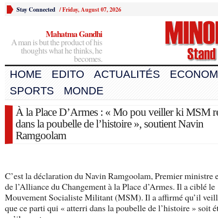
Stay Connected
/
Friday, August 07, 2026
Mahatma Gandhi
A man is but the product of his
thoughts what he thinks, he
becomes.
HOME
EDITO
ACTUALITÉS
ECONOM
SPORTS
MONDE
À la Place D’Armes : « Mo pou veiller ki MSM r
dans la poubelle de l’histoire », soutient Navin
Ramgoolam
C’est la déclaration du Navin Ramgoolam, Premier ministre e
de l’Alliance du Changement à la Place d’Armes. Il a ciblé le
Mouvement Socialiste Militant (MSM). Il a affirmé qu’il veill
que ce parti qui « atterri dans la poubelle de l’histoire » soit é