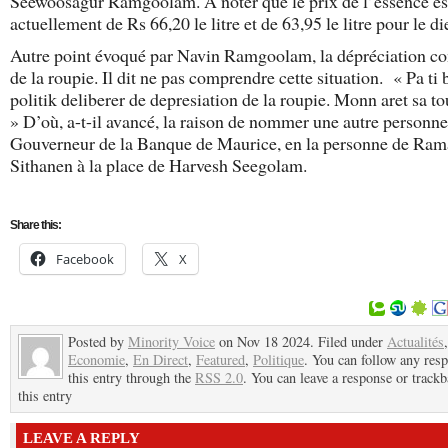
Seewoosagur Ramgoolam. A noter que le prix de l’essence es
actuellement de Rs 66,20 le litre et de 63,95 le litre pour le di
Autre point évoqué par Navin Ramgoolam, la dépréciation co
de la roupie. Il dit ne pas comprendre cette situation. « Pa ti 
politik deliberer de depresiation de la roupie. Monn aret sa tou
» D’où, a-t-il avancé, la raison de nommer une autre person
Gouverneur de la Banque de Maurice, en la personne de Ram
Sithanen à la place de Harvesh Seegolam.
Share this:
Facebook
X
Posted by
Minority Voice
on Nov 18 2024. Filed under
Actualités
,
Economie
,
En Direct
,
Featured
,
Politique
. You can follow any res
this entry through the
RSS 2.0
. You can leave a response or trackb
this entry
LEAVE A REPLY