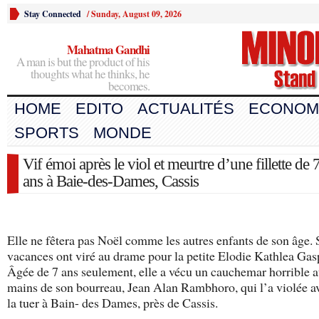
Stay Connected
/
Sunday, August 09, 2026
Mahatma Gandhi
A man is but the product of his
thoughts what he thinks, he
becomes.
HOME
EDITO
ACTUALITÉS
ECONOM
SPORTS
MONDE
Vif émoi après le viol et meurtre d’une fillette de 
ans à Baie-des-Dames, Cassis
Elle ne fêtera pas Noël comme les autres enfants de son âge. 
vacances ont viré au drame pour la petite Elodie Kathlea Gas
Âgée de 7 ans seulement, elle a vécu un cauchemar horrible 
mains de son bourreau, Jean Alan Rambhoro, qui l’a violée a
la tuer à Bain- des Dames, près de Cassis.