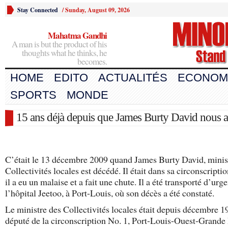
Stay Connected
/
Sunday, August 09, 2026
Mahatma Gandhi
A man is but the product of his
thoughts what he thinks, he
becomes.
HOME
EDITO
ACTUALITÉS
ECONOM
SPORTS
MONDE
15 ans déjà depuis que James Burty David nous a 
C’était le 13 décembre 2009 quand James Burty David, minis
Collectivités locales est décédé. Il était dans sa circonscript
il a eu un malaise et a fait une chute. Il a été transporté d’urg
l’hôpital Jeetoo, à Port-Louis, où son décès a été constaté.
Le ministre des Collectivités locales était depuis décembre 1
député de la circonscription No. 1, Port-Louis-Ouest-Grande