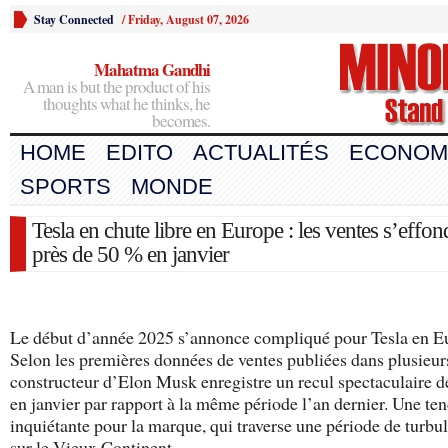
Stay Connected
/
Friday, August 07, 2026
Mahatma Gandhi
A man is but the product of his
thoughts what he thinks, he
becomes.
HOME
EDITO
ACTUALITÉS
ECONOM
SPORTS
MONDE
Tesla en chute libre en Europe : les ventes s’effon
près de 50 % en janvier
Le début d’année 2025 s’annonce compliqué pour Tesla en E
Selon les premières données de ventes publiées dans plusieurs
constructeur d’Elon Musk enregistre un recul spectaculaire 
en janvier par rapport à la même période l’an dernier. Une te
inquiétante pour la marque, qui traverse une période de turbu
sur le Vieux Continent.