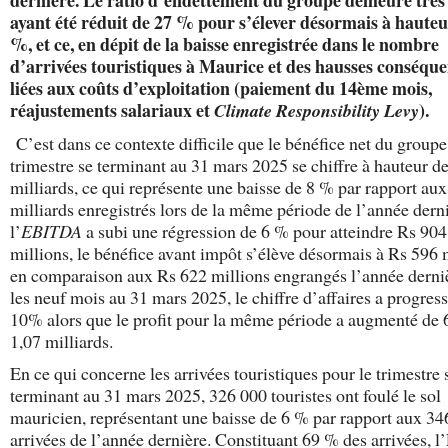
dernière. Le ratio d’endettement du groupe demeure très 
ayant été réduit de 27 % pour s’élever désormais à hauteu
%, et ce, en dépit de la baisse enregistrée dans le nombre
d’arrivées touristiques à Maurice et des hausses conséque
liées aux coûts d’exploitation (paiement du 14
ème
mois,
réajustements salariaux et
).
Climate Responsibility Levy
C’est dans ce contexte difficile que le bénéfice net du groupe
trimestre se terminant au 31 mars 2025 se chiffre à hauteur d
milliards, ce qui représente une baisse de 8 % par rapport au
milliards enregistrés lors de la même période de l’année derni
l’
EBITDA
a subi une régression de 6 % pour atteindre Rs 904
millions, le bénéfice avant impôt s’élève désormais à Rs 596 
en comparaison aux Rs 622 millions engrangés l’année derni
les neuf mois au 31 mars 2025, le chiffre d’affaires a progres
10% alors que le profit pour la même période a augmenté de
1,07 milliards.
En ce qui concerne les arrivées touristiques pour le trimestre 
terminant au 31 mars 2025, 326 000 touristes ont foulé le sol
mauricien, représentant une baisse de 6 % par rapport aux 34
arrivées de l’année dernière. Constituant 69 % des arrivées, 