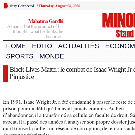
Stay Connected
/
Thursday, August 06, 2026
Mahatma Gandhi
A man is but the product of his
thoughts what he thinks, he
becomes.
HOME
EDITO
ACTUALITÉS
ECONOM
SPORTS
MONDE
Black Lives Matter: le combat de Isaac Wright Jr 
l’injustice
En 1991, Isaac Wright Jr. a été condamné à passer le reste de 
prison pour un délit qu’il n’avait jamais commis. Au lieu
d’abandonner, il a transformé sa cellule en faculté de droit. S
avocat, il a passé des années à analyser son propre dossier jus
qu’il trouve la faille : un réseau de corruption, de témoins ach
de preuves fabriquées.